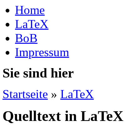
Home
LaTeX
BoB
Impressum
Sie sind hier
Startseite
»
LaTeX
Quelltext in LaTeX