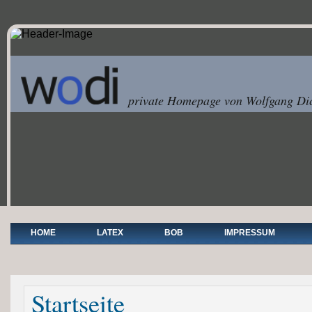
private Homepage von Wolfgang Dic
HOME
LATEX
BOB
IMPRESSUM
Sie sind hier
Startseite